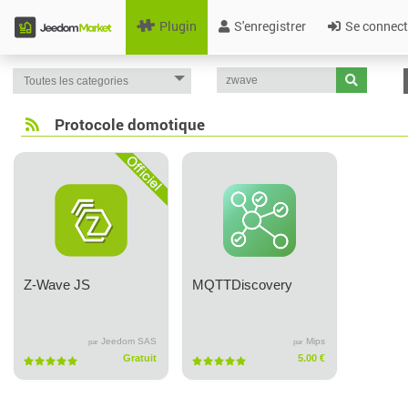
Plugin
S'enregistrer
Se connect
Protocole domotique
Z-Wave JS
MQTTDiscovery
Jeedom SAS
Mips
par
par
Gratuit
5.00 €