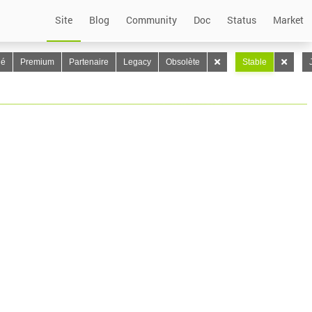
Site
Blog
Community
Doc
Status
Market
lé
Premium
Partenaire
Legacy
Obsolète
Stable