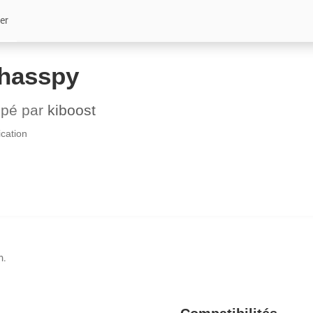
er
hasspy
ppé par
kiboost
ation
m.