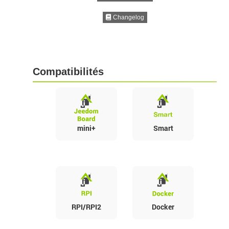
Changelog
Compatibilités
mini+
Smart
RPI/RPI2
Docker