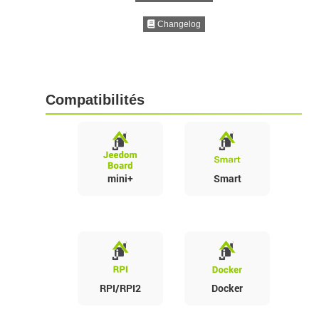
Changelog
Compatibilités
mini+
Smart
RPI/RPI2
Docker