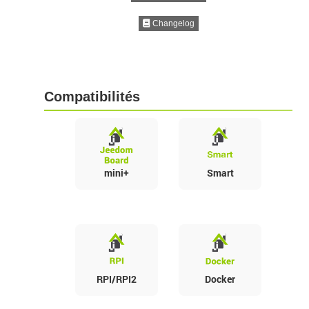
Changelog
Compatibilités
mini+
Smart
RPI/RPI2
Docker