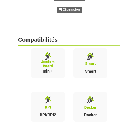
Changelog
Compatibilités
mini+
Smart
RPI/RPI2
Docker