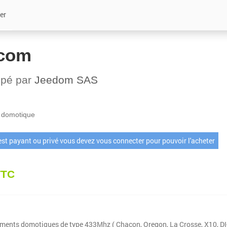
er
com
ppé par
Jeedom SAS
 domotique
 est payant ou privé vous devez vous connecter pour pouvoir l'acheter
TTC
ements domotiques de type 433Mhz ( Chacon, Oregon, La Crosse, X10, DI-O