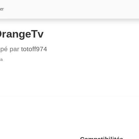
er
OrangeTv
ppé par
totoff974
ia