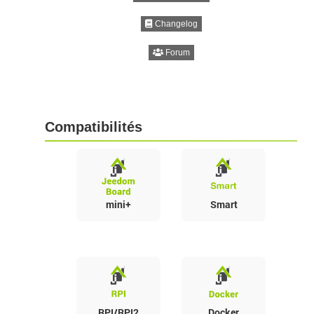
Changelog
Forum
Compatibilités
mini+
Smart
RPI/RPI2
Docker