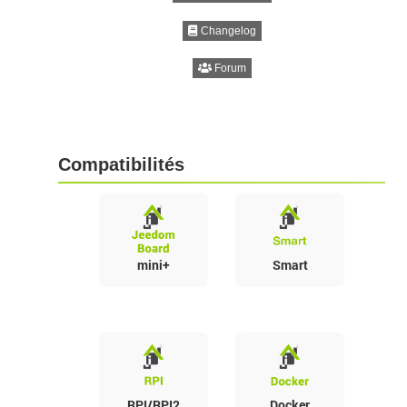
Changelog
Forum
Compatibilités
mini+
Smart
RPI/RPI2
Docker