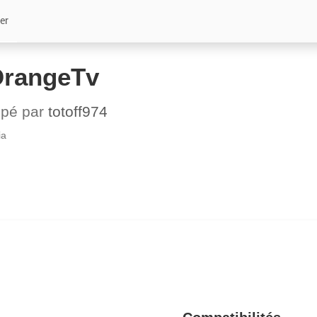
er
OrangeTv
ppé par
totoff974
ia