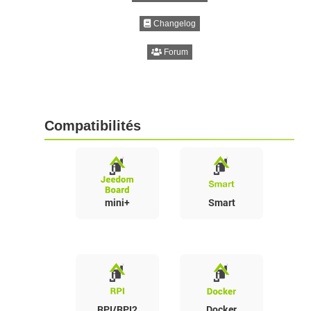
Changelog
Forum
Compatibilités
mini+
Smart
RPI/RPI2
Docker