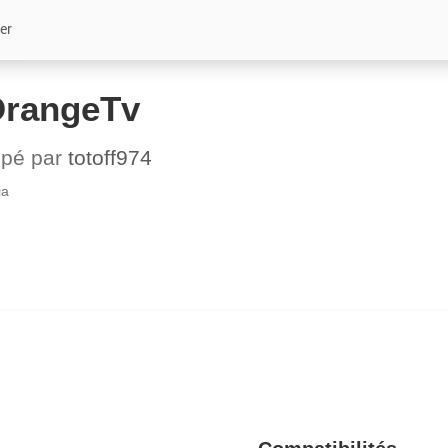
er
OrangeTv
ppé par
totoff974
ia