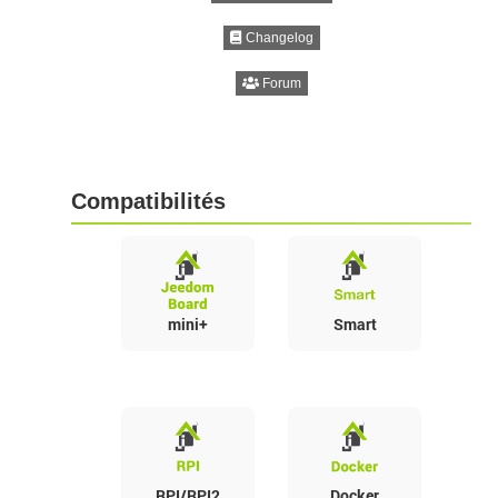
Changelog
Forum
Compatibilités
mini+
Smart
RPI/RPI2
Docker