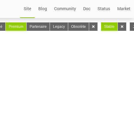
Site
Blog
Community
Doc
Status
Market
lé
Premium
Partenaire
Legacy
Obsolète
Stable