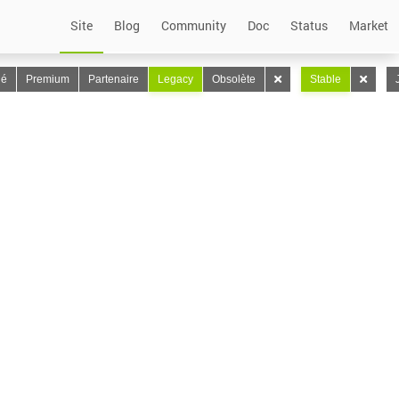
Site
Blog
Community
Doc
Status
Market
lé
Premium
Partenaire
Legacy
Obsolète
Stable