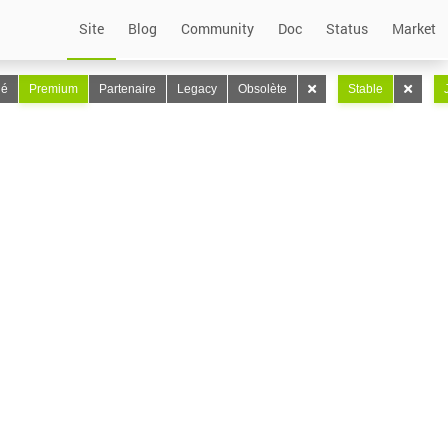
Site
Blog
Community
Doc
Status
Market
lé
Premium
Partenaire
Legacy
Obsolète
Stable