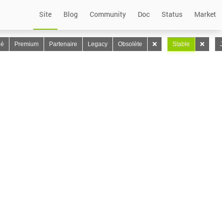
Site
Blog
Community
Doc
Status
Market
lé
Premium
Partenaire
Legacy
Obsolète
Stable