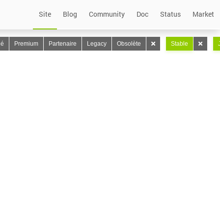
Site
Blog
Community
Doc
Status
Market
lé
Premium
Partenaire
Legacy
Obsolète
Stable