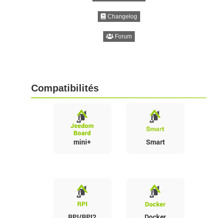
Changelog
Forum
Compatibilités
mini+
Smart
RPI/RPI2
Docker