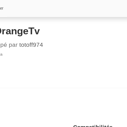
er
OrangeTv
ppé par
totoff974
ia