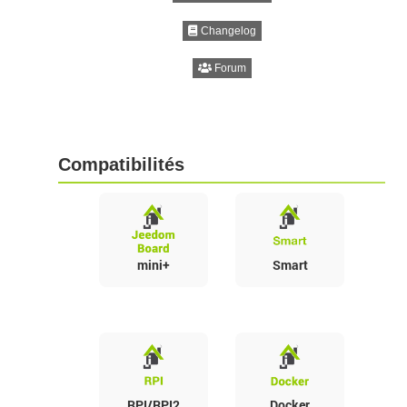
Changelog
Forum
Compatibilités
mini+
Smart
RPI/RPI2
Docker