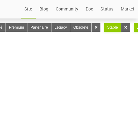
Site
Blog
Community
Doc
Status
Market
lé
Premium
Partenaire
Legacy
Obsolète
Stable